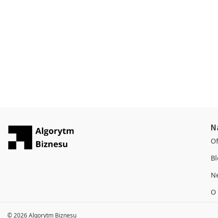
N
Of
Bl
Ne
O
© 2026 Algorytm Biznesu