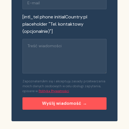
[intl_tel phone initialCountry:pl
placeholder "Tel. kontaktowy
(opcjonalnie)"]
Zapoznałam/em się i akceptuję zasady przetwarzania
moich danych osobowych w celu obsługi zapytania,
opisane w
Polityką Prywatności